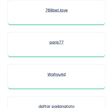
789bet.love
paris77
Wahyu4d
daftar padangtoto