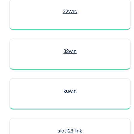
32WIN
32win
kuwin
slot123 link