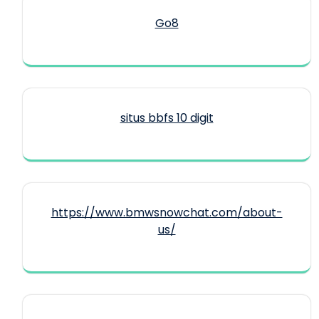
Go8
situs bbfs 10 digit
https://www.bmwsnowchat.com/about-
us/