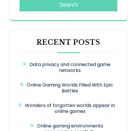
Search
RECENT POSTS
Data privacy and connected game
networks
Online Gaming Worlds Filled With Epic
Battles
Wonders of forgotten worlds appear in
online games
Online gaming environments