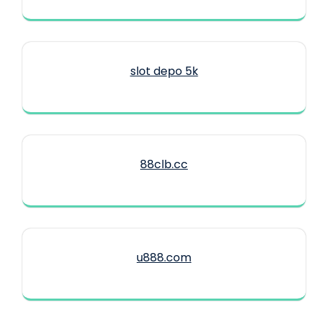
slot depo 5k
88clb.cc
u888.com