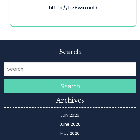
https://b78win.net/
Search
Search
Archives
July 2026
June 2026
May 2026