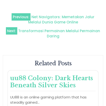
Post
Previous:
Net Navigators: Memetakan Jalur
navigation
Melalui Dunia Game Online
Next:
Transformasi Permainan Melalui Permainan
Daring
Related Posts
uu88 Colony: Dark Hearts
Beneath Silver Skies
UU88 is an online gaming platform that has
steadily gained…