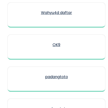
Wahyu4d daftar
OK9
padangtoto