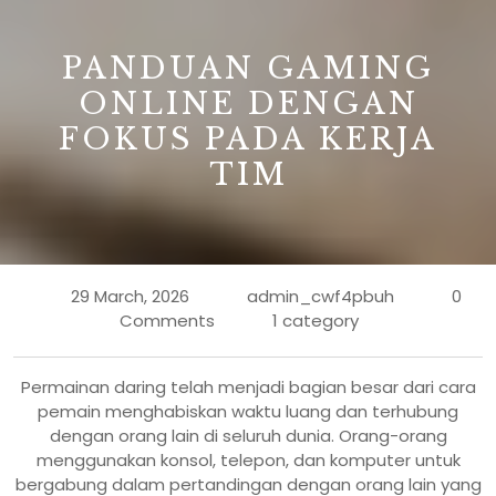
B
PANDUAN GAMING
ONLINE DENGAN
FOKUS PADA KERJA
TIM
29 March, 2026
admin_cwf4pbuh
0
Comments
1 category
Permainan daring telah menjadi bagian besar dari cara
pemain menghabiskan waktu luang dan terhubung
dengan orang lain di seluruh dunia. Orang-orang
menggunakan konsol, telepon, dan komputer untuk
bergabung dalam pertandingan dengan orang lain yang