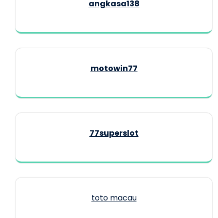
angkasa138
motowin77
77superslot
toto macau