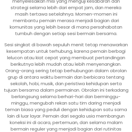
menyelesaikan misi yang menguji kesabaran dan
strategi selama lebih dari empat jam, dan mereka
masih tertawa setelahnya. Momen-momen ini
membantu pemain merasa menjadi bagian dari
komunitas yang lebih besar di mana persahabatan
tumbuh dengan setiap sesi bermain bersama.
Sesi singkat di bawah sepuluh menit tetap menawarkan
kesempatan untuk terhubung, karena pemain berbagi
lelucon atau kiat cepat yang membuat pertandingan
berikutnya lebih mudah atau lebih menyenangkan.
Orang-orang sering tetap berhubungan dalam obrolan
grup di antara waktu bermain dan berbicara tentang
sekolah, hobi, musik, dan peristiwa kehidupan serta
tujuan bersama dalam permainan. Obrolan ini terkadang
berlangsung selama berhari-hari dan berminggu-
minggu, mengubah rekan satu tim daring menjadi
teman biasa yang peduli dengan kehidupan satu sama
lain di luar layar. Pemain dari segala usia membangun
koneksi ini di acara, pertemuan, dan selama malam
bermain reguler yang menjadi bagian dari rutinitas